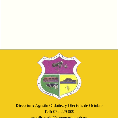
Direccion:
Agustín Ordoñez y Dieciseis de Octubre
Telf:
072 229 009
email:
gadp@sangerardo.gob.ec